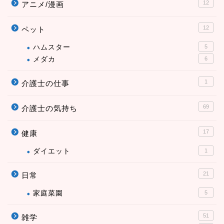
12
アニメ/漫画
12
ペット
ハムスター
5
メダカ
6
1
介護士の仕事
69
介護士の気持ち
17
健康
ダイエット
1
21
日常
家庭菜園
5
51
雑学