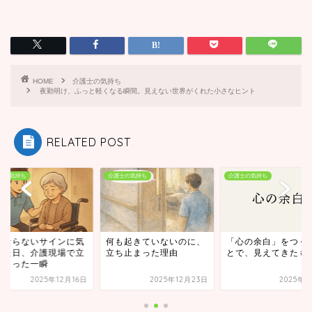
HOME
介護士の気持ち
夜勤明け、ふっと軽くなる瞬間。見えない世界がくれた小さなヒント
RELATED POST
士の気持ち
介護士の気持ち
介護士の気持ち
にならないサインに気
何も起きていないのに、
「心の余白」をつく
けた日、介護現場で立
立ち止まった理由
とで、見えてきたも
止まった一瞬
2025年12月16日
2025年12月23日
2025年5