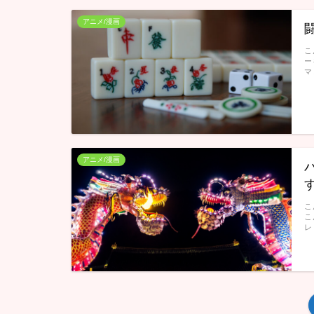
アニメ/漫画
こ
ー
マ
アニメ/漫画
こ
こ
レ