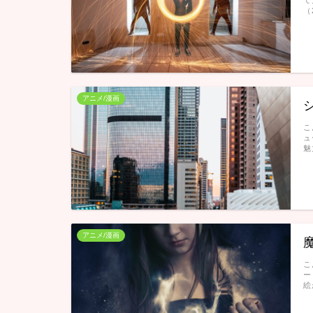
（
アニメ/漫画
こ
ュ
魅
アニメ/漫画
こ
ー
絵