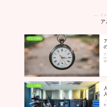
― C
ア
アニメ/漫画
ア
け
2
アニメ/漫画
『
救