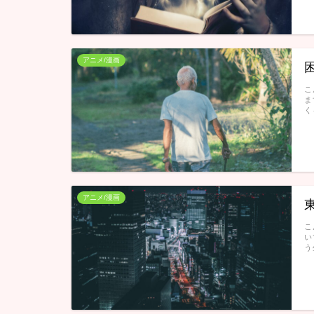
アニメ/漫画
こ
ま
く
アニメ/漫画
こ
い
う