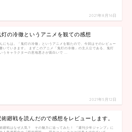
2021年8月16日
鬼灯の冷徹というアニメを観ての感想
んにちは。「鬼灯の冷徹」というアニメを観たので、今回はそのレビュー
書いていきます。 まずこのアニメ「鬼灯の冷徹」の主人公である、鬼灯
いうキャラクターの意地悪さが面白いで …
2021年5月12日
呪術廻戦を読んだので感想をレビューします。
術廻戦はなぜ人気？ その魅力に迫ってみた！ 『週刊少年ジャンプ』に
大人気連載中の『呪術廻戦』。現在コミックスは15巻まで出ていて