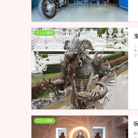
アニメ/漫画
こ
を
と
アニメ/漫画
呪
て