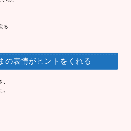
戻る。
さまの表情がヒントをくれる
き、
た。