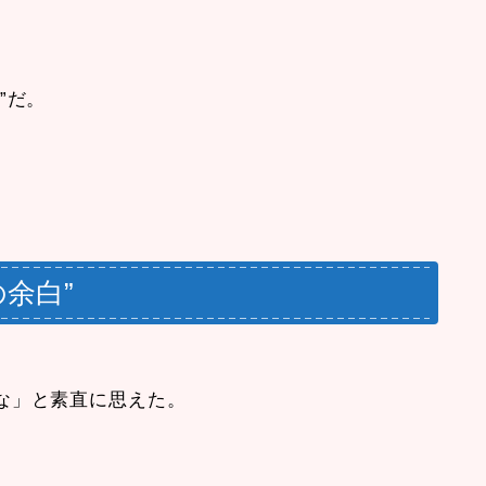
”だ。
、
の余白”
な」と素直に思えた。