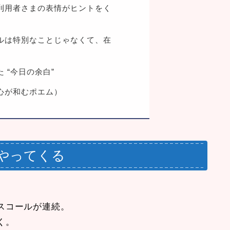
、利用者さまの表情がヒントをく
アルは特別なことじゃなくて、在
 “今日の余白”
心が和むポエム）
やってくる
スコールが連続。
く。