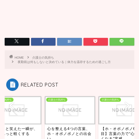
HOME
介護士の気持ち
夜勤前は何もしないと決めている｜体力を温存するための過ごし方
RELATED POST
士の気持ち
介護士の気持ち
介護士の気持ち
スッと笑えた一瞬が、
心を整える4つの言葉、
【ホ・オポノポノ6
をふっと軽くする
ホ・オポノポノとの出会
目】言葉の力で“心が
い
くなる”実感