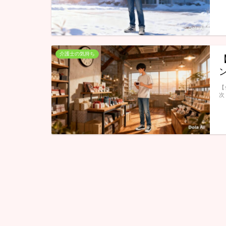
介護士の気持ち
【
次