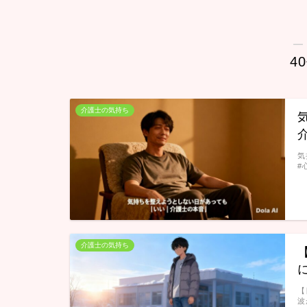
―
4
介護士の気持ち
気
#
介護士の気持ち
【
波