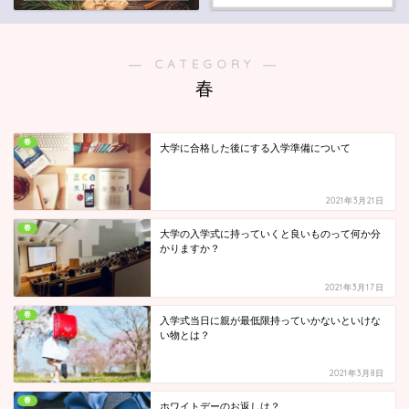
― CATEGORY ―
春
春
大学に合格した後にする入学準備について
2021年3月21日
春
大学の入学式に持っていくと良いものって何か分
かりますか？
2021年3月17日
春
入学式当日に親が最低限持っていかないといけな
い物とは？
2021年3月8日
春
ホワイトデーのお返しは？